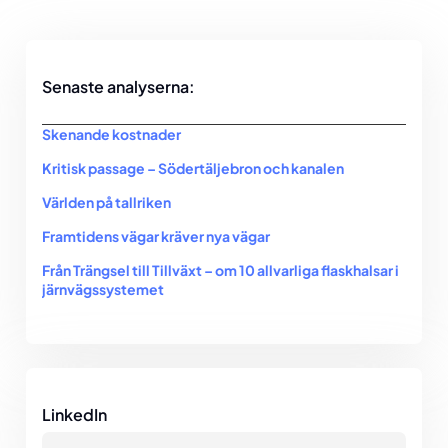
Senaste analyserna:
Skenande kostnader
Kritisk passage – Södertäljebron och kanalen
Världen på tallriken
Framtidens vägar kräver nya vägar
Från Trängsel till Tillväxt – om 10 allvarliga flaskhalsar i
järnvägssystemet
LinkedIn