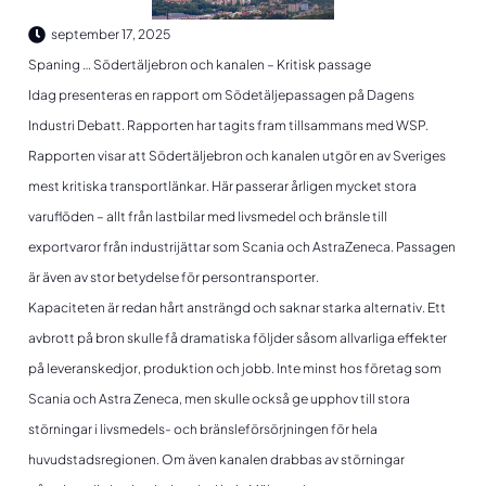
september 17, 2025
Spaning … Södertäljebron och kanalen – Kritisk passage
Idag presenteras en rapport om Södetäljepassagen på Dagens
Industri Debatt. Rapporten har tagits fram tillsammans med WSP.
Rapporten visar att Södertäljebron och kanalen utgör en av Sveriges
mest kritiska transportlänkar. Här passerar årligen mycket stora
varuflöden – allt från lastbilar med livsmedel och bränsle till
exportvaror från industrijättar som Scania och AstraZeneca. Passagen
är även av stor betydelse för persontransporter.
Kapaciteten är redan hårt ansträngd och saknar starka alternativ. Ett
avbrott på bron skulle få dramatiska följder såsom allvarliga effekter
på leveranskedjor, produktion och jobb. Inte minst hos företag som
Scania och Astra Zeneca, men skulle också ge upphov till stora
störningar i livsmedels- och bränsleförsörjningen för hela
huvudstadsregionen. Om även kanalen drabbas av störningar