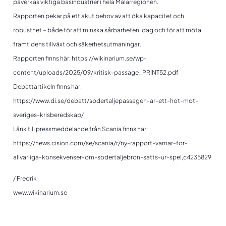
påverkas viktiga basindustrier i hela Mälarregionen.
Rapporten pekar på ett akut behov av att öka kapacitet och
robusthet – både för att minska sårbarheten idag och för att möta
framtidens tillväxt och säkerhetsutmaningar.
Rapporten finns här: https://wikinarium.se/wp-
content/uploads/2025/09/kritisk-passage_PRINT52.pdf
Debattartikeln finns här:
https://www.di.se/debatt/sodertaljepassagen-ar-ett-hot-mot-
sveriges-krisberedskap/
Länk till pressmeddelande från Scania finns här:
https://news.cision.com/se/scania/r/ny-rapport-varnar-for-
allvarliga-konsekvenser-om-sodertaljebron-satts-ur-spel,c4235829
/ Fredrik
www.wikinarium.se