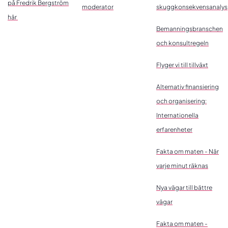
på Fredrik Bergström
moderator
skuggkonsekvensanalys
här
Bemanningsbranschen
och konsultregeln
Flyger vi till tillväxt
Alternativ finansiering
och organisering:
Internationella
erfarenheter
Fakta om maten - När
varje minut räknas
Nya vägar till bättre
vägar
Fakta om maten -