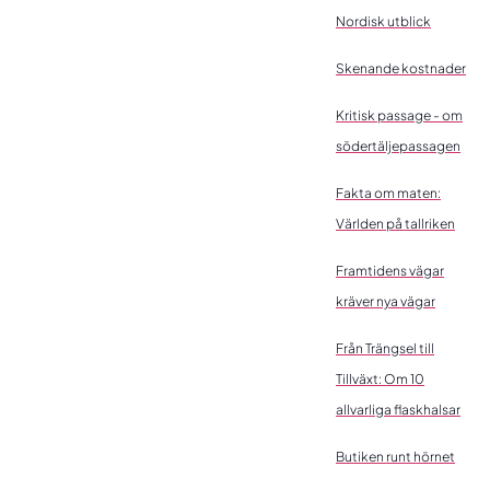
Nordisk utblick
Skenande kostnader
Kritisk passage - om
södertäljepassagen
Fakta om maten:
Världen på tallriken
Framtidens vägar
kräver nya vägar
Från Trängsel till
Tillväxt: Om 10
allvarliga flaskhalsar
Butiken runt hörnet