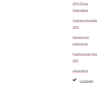
OPS Östlig
förbindelse
Sverige vs Kanada
2013
Kampen om
köpkraften
Publikationer före
2011
Avhandling
Listobjekt