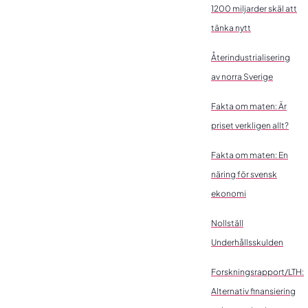
1200 miljarder skäl att
tänka nytt
Återindustrialisering
av norra Sverige
Fakta om maten: Är
priset verkligen allt?
Fakta om maten: En
näring för svensk
ekonomi
Nollställ
Underhållsskulden
Forskningsrapport/LTH:
Alternativ finansiering