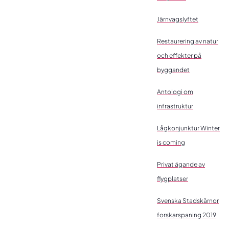
Järnvagslyftet
Restaurering av natur
och effekter på
byggandet
Antologi om
infrastruktur
Lågkonjunktur Winter
is coming
Privat ägande av
flygplatser
Svenska Stadskärnor
forskarspaning 2019