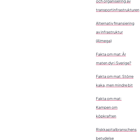
och organisering av
transportinfrastrukturen
Alternativ finansiering
av infrastruktur
(Almega)
Fakta om mat: Är
maten dyr i Sverige?
Fakta om mat: Större
kaka, men mindre bit
Fakta om mat:
Kampen om
köpkraften
Riskkapitalbranschens
betydelse