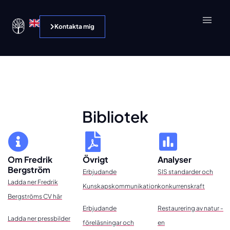
Kontakta mig
Bibliotek
Om Fredrik
Övrigt
Analyser
Bergström
Erbjudande
SIS standarder och
Ladda ner Fredrik
Kunskapskommunikation
konkurrenskraft
Bergströms CV här
Erbjudande
Restaurering av natur -
Ladda ner pressbilder
föreläsningar och
en