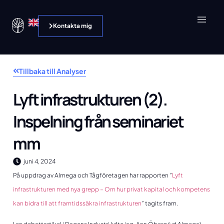
Kontakta mig
Tillbaka till Analyser
Lyft infrastrukturen (2).
Inspelning från seminariet
mm
juni 4, 2024
På uppdrag av Almega och Tågföretagen har rapporten ”
Lyft
infrastrukturen med nya grepp – Om hur privat kapital och kompetens
kan bidra till att framtidssäkra infrastrukturen
” tagits fram.