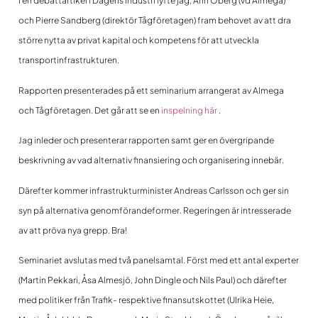
I en debattartikel i Dagens Industri lyfte jag, Ann Öberg (vd Almega)
och Pierre Sandberg (direktör Tågföretagen) fram behovet av att dra
större nytta av privat kapital och kompetens för att utveckla
transportinfrastrukturen.
Rapporten presenterades på ett seminarium arrangerat av Almega
och Tågföretagen. Det går att se en
inspelning här
.
Jag inleder och presenterar rapporten samt ger en övergripande
beskrivning av vad alternativ finansiering och organisering innebär.
Därefter kommer infrastrukturminister Andreas Carlsson och ger sin
syn på alternativa genomförandeformer. Regeringen är intresserade
av att pröva nya grepp. Bra!
Seminariet avslutas med två panelsamtal. Först med ett antal experter
(Martin Pekkari, Åsa Almesjö, John Dingle och Nils Paul) och därefter
med politiker från Trafik- respektive finansutskottet (Ulrika Heie,