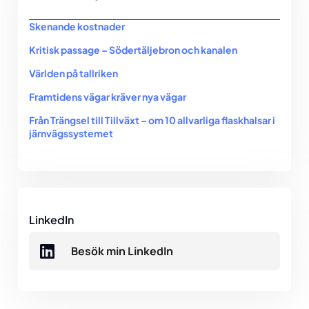
Skenande kostnader
Kritisk passage – Södertäljebron och kanalen
Världen på tallriken
Framtidens vägar kräver nya vägar
Från Trängsel till Tillväxt – om 10 allvarliga flaskhalsar i
järnvägssystemet
LinkedIn
Besök min LinkedIn