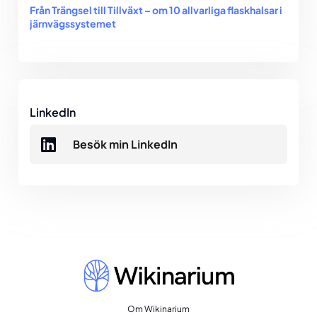
Från Trängsel till Tillväxt – om 10 allvarliga flaskhalsar i
järnvägssystemet
LinkedIn
Besök min LinkedIn
Om Wikinarium