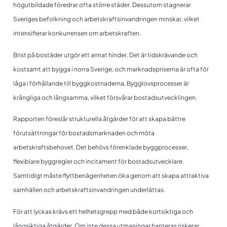
högutbildade föredrar ofta större städer. Dessutom stagnerar
Sveriges befolkning och arbetskraftsinvandringen minskar, vilket
intensifierar konkurrensen om arbetskraften.
Brist på bostäder utgör ett annat hinder. Det är tidskrävande och
kostsamt att bygga i norra Sverige, och marknadspriserna är ofta för
låga i förhållande till byggkostnaderna. Bygglovsprocesser är
krångliga och långsamma, vilket försvårar bostadsutvecklingen.
Rapporten föreslår strukturella åtgärder för att skapa bättre
förutsättningar för bostadsmarknaden och möta
arbetskraftsbehovet. Det behövs förenklade byggprocesser,
flexiblare byggregler och incitament för bostadsutvecklare.
Samtidigt måste flyttbenägenheten öka genom att skapa attraktiva
samhällen och arbetskraftsinvandringen underlättas.
För att lyckas krävs ett helhetsgrepp med både kortsiktiga och
långsiktiga åtgärder. Om inte dessa utmaningar hanteras riskerar