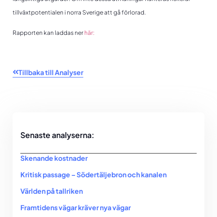
tillväxtpotentialen i norra Sverige att gå förlorad.
Rapporten kan laddas ner
här:
Tillbaka till Analyser
Senaste analyserna:
Skenande kostnader
Kritisk passage – Södertäljebron och kanalen
Världen på tallriken
Framtidens vägar kräver nya vägar