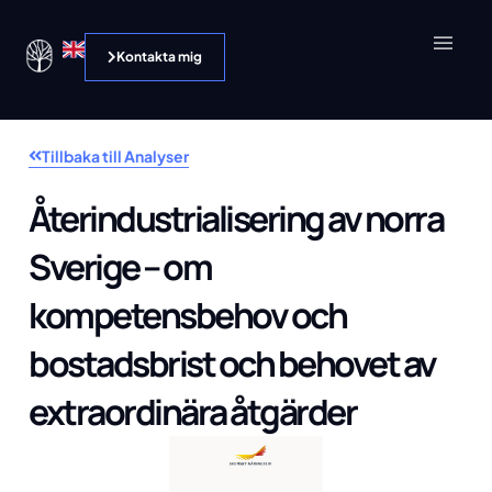
Kontakta mig
Tillbaka till Analyser
Återindustrialisering av norra
Sverige – om
kompetensbehov och
bostadsbrist och behovet av
extraordinära åtgärder