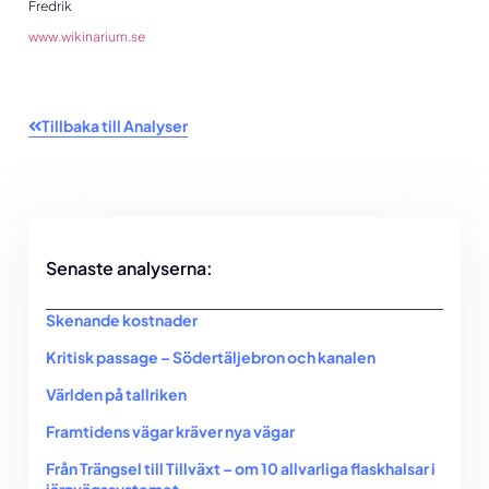
Fredrik
www.wikinarium.se
Tillbaka till Analyser
Senaste analyserna:
Skenande kostnader
Kritisk passage – Södertäljebron och kanalen
Världen på tallriken
Framtidens vägar kräver nya vägar
Från Trängsel till Tillväxt – om 10 allvarliga flaskhalsar i
järnvägssystemet