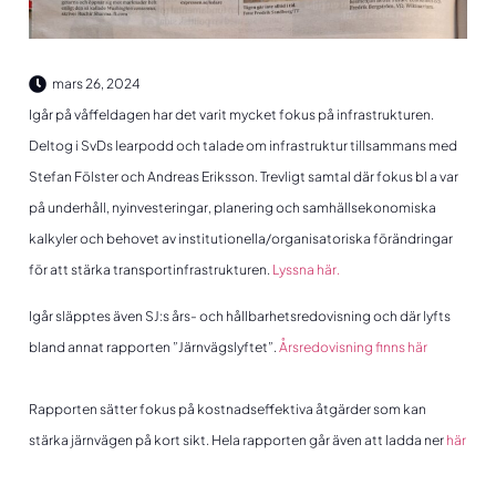
mars 26, 2024
Igår på våffeldagen har det varit mycket fokus på infrastrukturen.
Deltog i SvDs learpodd och talade om infrastruktur tillsammans med
Stefan Fölster och Andreas Eriksson. Trevligt samtal där fokus bl a var
på underhåll, nyinvesteringar, planering och samhällsekonomiska
kalkyler och behovet av institutionella/organisatoriska förändringar
för att stärka transportinfrastrukturen.
Lyssna här.
Igår släpptes även SJ:s års- och hållbarhetsredovisning och där lyfts
bland annat rapporten ”Järnvägslyftet”.
Årsredovisning finns här
Rapporten sätter fokus på kostnadseffektiva åtgärder som kan
stärka järnvägen på kort sikt. Hela rapporten går även att ladda ner
här