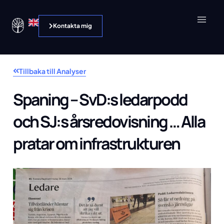
Kontakta mig
Tillbaka till Analyser
Spaning – SvD:s ledarpodd
och SJ:s årsredovisning … Alla
pratar om infrastrukturen